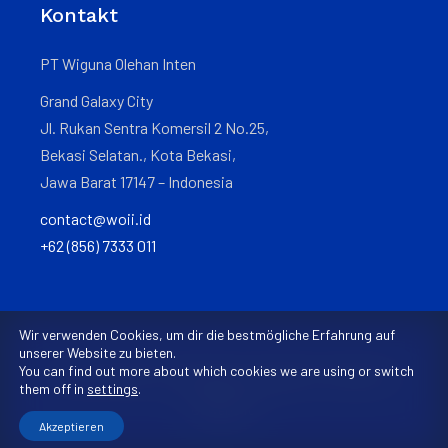
Kontakt
PT Wiguna Olehan Inten
Grand Galaxy City
Jl. Rukan Sentra Komersil 2 No.25,
Bekasi Selatan., Kota Bekasi,
Jawa Barat 17147 – Indonesia
contact@woii.id
+62 (856) 7333 011
Wir verwenden Cookies, um dir die bestmögliche Erfahrung auf
unserer Website zu bieten.
You can find out more about which cookies we are using or switch
© 2023 – 2024 WOII – Alle Rechte vorbehalten,, Website bei
them off in
settings
.
Gowebs.id
Akzeptieren