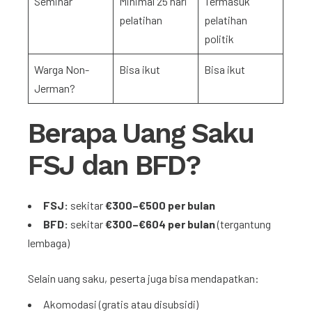
Seminar
Minimal 25 hari
Termasuk
pelatihan
pelatihan
politik
Warga Non-
Bisa ikut
Bisa ikut
Jerman?
Berapa Uang Saku
FSJ dan BFD?
FSJ:
sekitar
€300–€500 per bulan
BFD:
sekitar
€300–€604 per bulan
(tergantung
lembaga)
Selain uang saku, peserta juga bisa mendapatkan:
Akomodasi (gratis atau disubsidi)