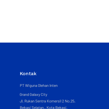
Kontak
PT Wiguna Olehan Inten
Grand Galaxy City
Jl. Rukan Sentra Komersil 2 No.25,
Bekasi Selatan., Kota Bekasi,